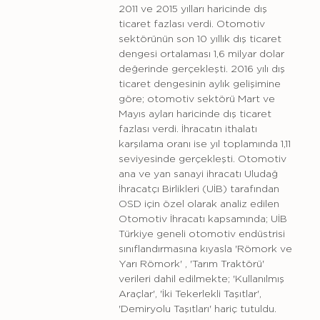
2011 ve 2015 yılları haricinde dış
ticaret fazlası verdi. Otomotiv
sektörünün son 10 yıllık dış ticaret
dengesi ortalaması 1,6 milyar dolar
değerinde gerçekleşti. 2016 yılı dış
ticaret dengesinin aylık gelişimine
göre; otomotiv sektörü Mart ve
Mayıs ayları haricinde dış ticaret
fazlası verdi. İhracatın ithalatı
karşılama oranı ise yıl toplamında 1,11
seviyesinde gerçekleşti. Otomotiv
ana ve yan sanayi ihracatı Uludağ
İhracatçı Birlikleri (UİB) tarafından
OSD için özel olarak analiz edilen
Otomotiv İhracatı kapsamında; UİB
Türkiye geneli otomotiv endüstrisi
sınıflandırmasına kıyasla 'Römork ve
Yarı Römork' , 'Tarım Traktörü'
verileri dahil edilmekte; 'Kullanılmış
Araçlar', 'İki Tekerlekli Taşıtlar',
'Demiryolu Taşıtları' hariç tutuldu.