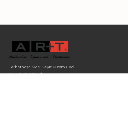
Ferhatpaşa Mah. Seyit Nizam Cad.
No: 39-41, ART Plaza,
Ataşehir, İstanbul
0 (216) 548 28 68
0 (216) 548 28 62
info@artotomobil.com
©2022, ART Otomobil Aksamları San. Ve Tic. A.Ş. bir OSS Derneği üyesidir.