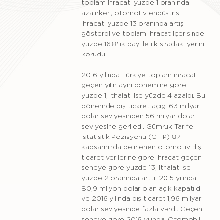
toplam ihracatı yüzde 1 oranında
azalırken, otomotiv endüstrisi
ihracatı yüzde 13 oranında artış
gösterdi ve toplam ihracat içerisinde
yüzde 16,8'lik pay ile ilk sıradaki yerini
korudu.
2016 yılında Türkiye toplam ihracatı
geçen yılın aynı dönemine göre
yüzde 1, ithalatı ise yüzde 4 azaldı. Bu
dönemde dış ticaret açığı 63 milyar
dolar seviyesinden 56 milyar dolar
seviyesine geriledi. Gümrük Tarife
İstatistik Pozisyonu (GTİP) 87
kapsamında belirlenen otomotiv dış
ticaret verilerine göre ihracat geçen
seneye göre yüzde 13, ithalat ise
yüzde 2 oranında arttı. 2015 yılında
80,9 milyon dolar olan açık kapatıldı
ve 2016 yılında dış ticaret 1,96 milyar
dolar seviyesinde fazla verdi. Geçen
seneye göre 2016 yılında, Otomobil