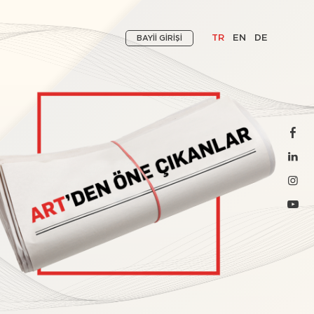
TR
EN
DE
BAYİİ GİRİŞİ