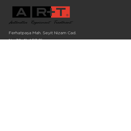
Ferhatpaşa Mah. Seyit Nizam Cad.
Nr.: 39-41, ART Plaza,
Ataşehir, Istanbul, Türkei
+90 (216) 548 28 68
+90 (216) 548 28 62
info@artotomobil.com
© 2022, ART Otomobil Aksamları San. Ve Tic. WIE.
Alle Rechte vorbehalten
Alle Referenznummern, Beschreibungen und Bilder dienen nur zu
Informationszwecken.
Cookie-Richtlinie