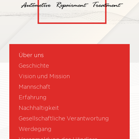
Über uns
Geschichte
Vision und Mission
Mannschaft
Erfahrung
Nachhaltigkeit
Gesellschaftliche Verantwortung
Werdegang